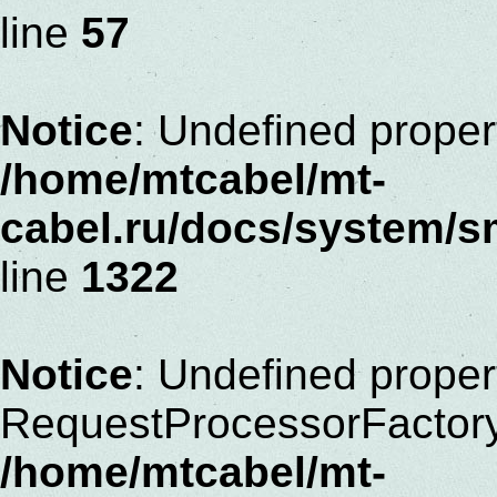
line
57
Notice
: Undefined proper
/home/mtcabel/mt-
cabel.ru/docs/system/s
line
1322
Notice
: Undefined proper
RequestProcessorFactor
/home/mtcabel/mt-